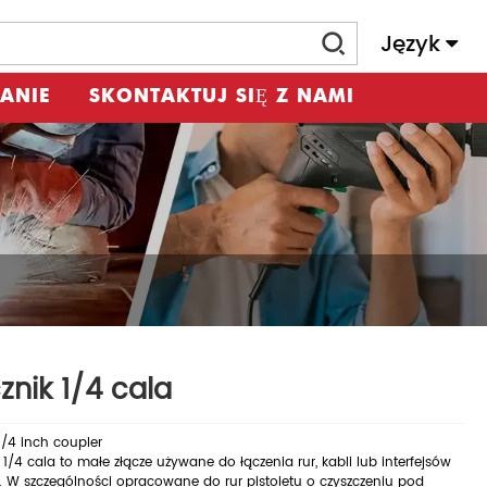
Język
ANIE
SKONTAKTUJ SIĘ Z NAMI
znik 1/4 cala
1/4 inch coupler
 1/4 cala to małe złącze używane do łączenia rur, kabli lub interfejsów
. W szczególności opracowane do rur pistoletu o czyszczeniu pod