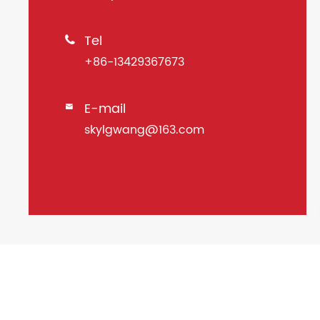
Tel

+86-13429367673
E-mail

skylgwang@163.com