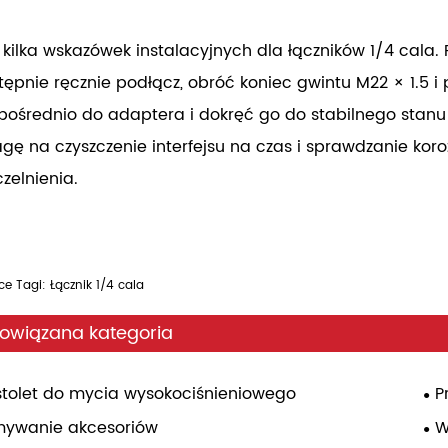
 kilka wskazówek instalacyjnych dla łączników 1/4 cala. Prz
tępnie ręcznie podłącz, obróć koniec gwintu M22 × 1.5 i p
pośrednio do adaptera i dokręć go do stabilnego stanu u
gę na czyszczenie interfejsu na czas i sprawdzanie koroz
czelnienia.
e Tagi: Łącznik 1/4 cala
owiązana kategoria
stolet do mycia wysokociśnieniowego
P
mywanie akcesoriów
W