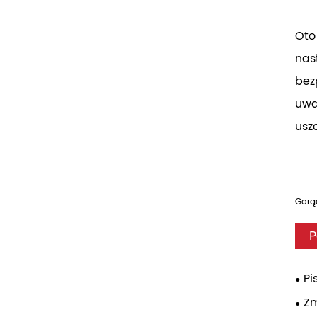
Oto
nas
bez
uwa
usz
Gorąc
P
Pi
Z