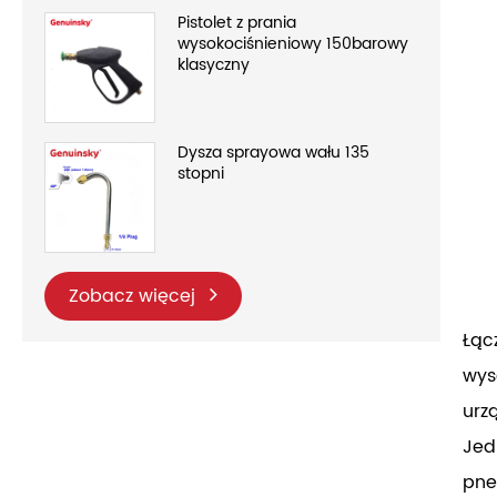
Pistolet z prania
wysokociśnieniowy 150barowy
klasyczny
Dysza sprayowa wału 135
stopni
Zobacz więcej
Łąc
wys
urz
Jed
pne