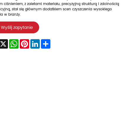
 ciśnieniem, z zaletami materiału, precyzyjną strukturą i zdolnością
cyjną, stał się głównym dodatkiem scen czyszczenia wysokiego
ia w branży.
Wyślij zapytanie
acebook
X
WhatsApp
Pinterest
LinkedIn
Share