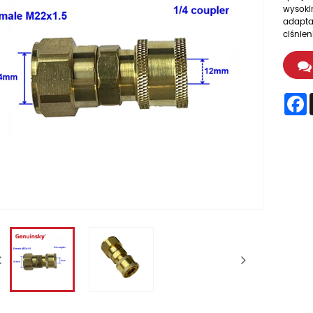
wysokim
adapta
ciśnien
F