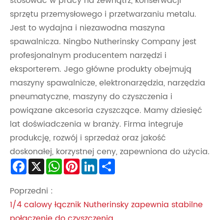
stosować w pracy na zewnątrz, konserwacji
sprzętu przemysłowego i przetwarzaniu metalu.
Jest to wydajna i niezawodna maszyna
spawalnicza. Ningbo Nutherinsky Company jest
profesjonalnym producentem narzędzi i
eksporterem. Jego główne produkty obejmują
maszyny spawalnicze, elektronarzędzia, narzędzia
pneumatyczne, maszyny do czyszczenia i
powiązane akcesoria czyszczące. Mamy dziesięć
lat doświadczenia w branży. Firma integruje
produkcję, rozwój i sprzedaż oraz jakość
doskonałej, korzystnej ceny, zapewniona do użycia.
Facebook
X
WhatsApp
Pinterest
LinkedIn
Share
Poprzedni :
1/4 calowy łącznik Nutherinsky zapewnia stabilne
połączenie do czyszczenia