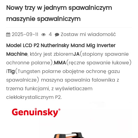
Nowy trzy w jednym spawalniczym
maszynie spawalniczym
2025-09-11
4
Zostaw mi wiadomość
Model LCD P2 Nutherinsky Mand Mig Inverter
Machine
, który jest zbiorem
JA
(stopiony spawanie
ochronne polarne),
MMA
(ręczne spawanie łukowe)
i
Tig
(Tungsten polarne obojętne ochronę gazu
spawalnicze) maszyna spawalnia falownika z
trzema funkcjami, z wyświetlaczem
ciekłokrystalicznym P2.