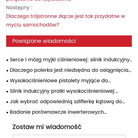
Następny :
Dlaczego trójstronne złącze jest tak przydatne w
myciu samochodów?
Powiązane wiadomości
Serce i mózg myjki ciśnieniowej: silnik indukcyjny
i regulator ciśnienia – praktyczny przewodnik
Dlaczego polerka jest niezbędna do osiągnięcia
profesjonalnego efektu wykończenia powierzchni
Wysokociśnieniowe pistolety myjące do
automatycznego detalowania: dopasowywanie
Silnik indukcyjny pralki wysokociśnieniowej:
ciśnienia, wybór dysz i niezawodność w
kompleksowa analiza
Jak wybrać odpowiednią szlifierkę kątową do
codziennym użytkowaniu
różnych zastosowań?
Badanie porównawcze inwerterowych
zgrzewarek punktowych prądu stałego z innymi
Zostaw mi wiadomość
typami zgrzewarek punktowych