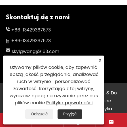
Skontaktuj się z nami
+86-13429367673
+86-13429367673
skylgwang@163.com
X
Nr 199 Changxing Road, Jiangbei District,
Używamy plików cookie, aby zapewnić
Ningbo City, Prowincja Zhejiang, Chiny
lepszą jakość przeglądania, analizować
ruch w witrynie i personalizować
zawartość. Korzystając z tej witryny,
Copyright © 2025 Ningbo Thriseinsky Imp. & Do
wyrażasz zgodę na używanie przez nas
potęgi. Co., Ltd. Wszelkie prawa zastrzeżone.
plików cookie.
Polityka prywatności
Links
|
Sitemap
|
RSS
|
XML
|
Polityka
Odrzucić
Przyjąć
prywatności
|



