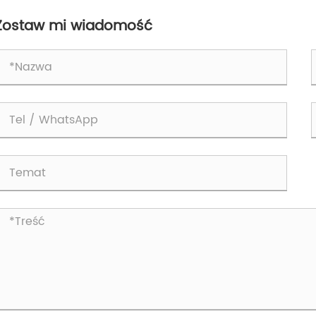
stosowań?
pu
tkowaniu
pu
Zostaw mi wiadomość