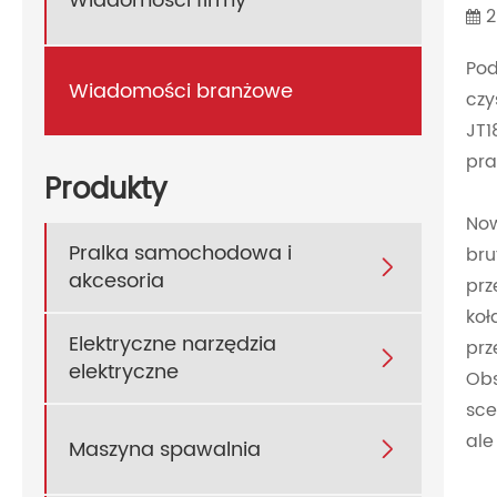
Wiadomości firmy
2
Pod
Wiadomości branżowe
czy
JT1
pra
Produkty
Now
Pralka samochodowa i
bru

akcesoria
prz
koł
Elektryczne narzędzia
prz

elektryczne
Obs
sce
ale
Maszyna spawalnia
