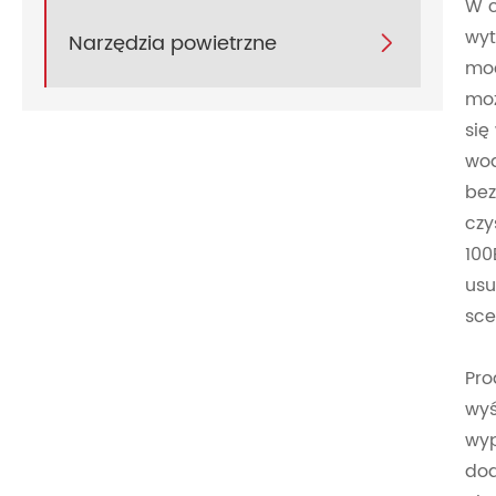
W c
wyt
Narzędzia powietrzne

mod
moż
się
wod
bez
czy
100
usu
sce
Pro
wyś
wyp
dod