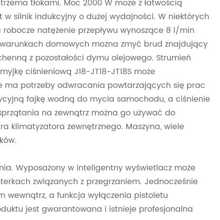
z trzema tłokami. Moc 2000 W może z łatwością
w silnik indukcyjny o dużej wydajności. W niektórych
a robocze natężenie przepływu wynoszące 8 l/min
 W warunkach domowych można zmyć brud znajdujący
uchenną z pozostałości dymu olejowego. Strumień
yjkę ciśnieniową J18-JT18-JT18S może
ie ma potrzeby odwracania powtarzających się prac
ycyjną fajkę wodną do mycia samochodu, a ciśnienie
as sprzątania na zewnątrz można go używać do
tra klimatyzatora zewnętrznego. Maszyna, wiele
ków.
ia. Wyposażony w inteligentny wyświetlacz może
usterkach związanych z przegrzaniem. Jednocześnie
 wewnątrz, a funkcja wyłączenia pistoletu
uktu jest gwarantowana i istnieje profesjonalna