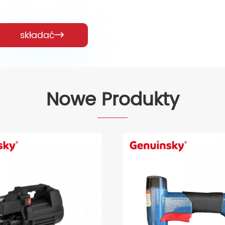
składać

Nowe Produkty