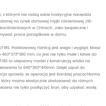
z którymi nie radzą sobie tradycyjne narzędzia
onej na rynek domowej myjki ciśnieniowej J18-
okociśnieniowych w Chinach. Jako bezpieczne i
ykonywać prace porządkowe w domu.
 JT18S. Podstawową różnicą jest waga i wygląd. Masa
to 463*373*380 mm, co jest nie tylko małe i łatwe do
JT18S to ulepszony model z konstrukcją wózka na
akowania to 640*360*410mm. Dzięki szpuli do
a sprawia, że ​​operacja jest bardziej pracochłonna.
 który można elastycznie dostosować do różnych
Możesz nie tylko podłączyć kran, aby uzyskać wodę,