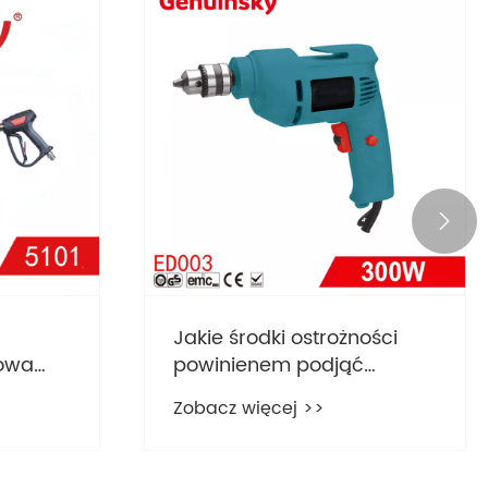

Jakie środki ostrożności
iowa
powinienem podjąć
 5101 o
podczas korzystania z
Zobacz więcej >>
tecznie
wiertarki elektrycznej?
plamy w