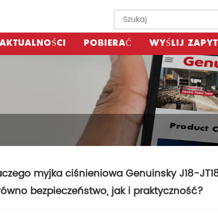
AKTUALNOŚCI
POBIERAĆ
WYŚLIJ ZAPYT
aczego myjka ciśnieniowa Genuinsky J18-JT
równo bezpieczeństwo, jak i praktyczność?