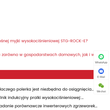
ośnej myjki wysokociśnieniowej STG-ROCK-E?
a zarówno w gospodarstwach domowych, jak i w
WhatsApp
E-Mail
laczego polerka jest niezbędna do osiągnięcia
Wechat
ofesjonalnego efektu wykończenia powierzchni
ilnik indukcyjny pralki wysokociśnieniowej:
mpleksowa analiza
adanie porównawcze inwerterowych zgrzewarek