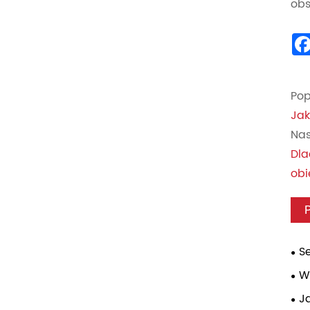
obs
Pop
Jak
Nas
Dla
obi
Se
reg
W
au
J
ciś