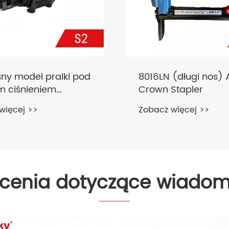
śny model pralki pod
8016LN (długi nos) A
m ciśnieniem
Crown Stapler
znym
więcej >>
Zobacz więcej >>
ecenia dotyczące wiadom