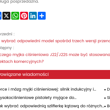
ługa posprzedażna.
Facebook
X
WhatsApp
Pinterest
LinkedIn
Share
rzedni :
 wybrać odpowiedni model spośród trzech wersji przen
tępny :
czego myjka ciśnieniowa J22/J22S może być stosowan
ektach komercyjnych?
Powiązane wiadomości
rce i mózg myjki ciśnieniowej: silnik indukcyjny i
D
ulator ciśnienia – praktyczny przewodnik
pr
ysokociśnieniowe pistolety myjące do
S
tomatycznego detalowania: dopasowywanie
ko
ak wybrać odpowiednią szlifierkę kątową do różnych
B
nienia, wybór dysz i niezawodność w codziennym