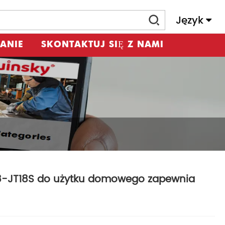
Język
ANIE
SKONTAKTUJ SIĘ Z NAMI
18-JT18S do użytku domowego zapewnia