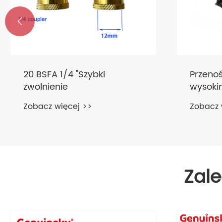

20 BSFA 1/4 "Szybki
Przeno
zwolnienie
wysoki
klasyc
Zobacz więcej >>
Zobacz 
Zal