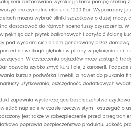
ałej serii zastosowano wysokiej jakości pompę skośną 
worzyć maksymalne ciśnienie 1000 Bar. Wyposażony jest 
elach można wybrać silniki szczotkowe o dużej mocy, 
na dostosować do różnych scenariuszy czyszczenia.
 w pęknięciach płytek balkonowych i oczyścić ścianę k
y pod wysokim ciśnieniem generowany przez domową m
pośrednio wniknąć głęboko w plamy w pęknięciach i n
szczących. W czyszczeniu pojazdów może zastąpić trad
Bar pozwala szybko zmyć kurz i olej z karoserii. Podcz
wania kurzu z podwórka i mebli, a nawet do płukania fil
nariuszy użytkowania, oszczędność dodatkowych wydat
dukt zapewnia wystarczające bezpieczeństwo użytkowan
wietlać napięcie w czasie rzeczywistym i ostrzegać o 
osażony jest także w zabezpieczenie przed przegrzaniem
atkowo poprawia bezpieczeństwo produktu. Jakość prod