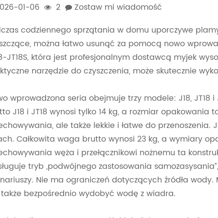
026-01-06
2
Zostaw mi wiadomość
czas codziennego sprzątania w domu uporczywe plamy, 
szczące, można łatwo usunąć za pomocą nowo wprowadz
8-JT18S, która jest profesjonalnym dostawcą myjek wys
ktyczne narzędzie do czyszczenia, może skutecznie w
o wprowadzona seria obejmuje trzy modele: J18, JT18 i
tto J18 i JT18 wynosi tylko 14 kg, a rozmiar opakowania 
echowywania, ale także lekkie i łatwe do przenoszenia. 
ach. Całkowita waga brutto wynosi 23 kg, a wymiary op
echowywania węża i przełącznikowi nożnemu ta konstrukcj
ługuje tryb „podwójnego zastosowania samozasysania”,
nariuszy. Nie ma ograniczeń dotyczących źródła wody. 
 także bezpośrednio wydobyć wodę z wiadra.