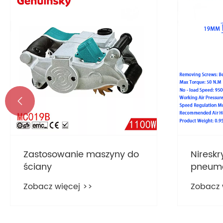

Zastosowanie maszyny do
Niresk
ściany
pneuma
pneuma
Zobacz więcej >>
Zobacz 
5HP je
narzęd
przem